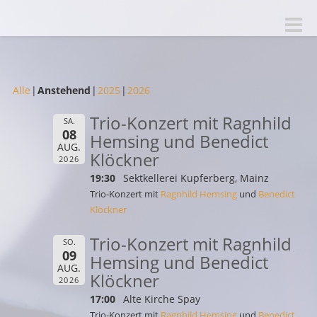
Toggle
naviga
Alle
Anstehend
2025
2026
Trio-Konzert mit Ragnhild
SA.
08
Hemsing und Benedict
AUG.
Klöckner
2026
19:30
Sektkellerei Kupferberg, Mainz
Trio-Konzert mit
Ragnhild Hemsing
und
Benedict
Klöckner
Trio-Konzert mit Ragnhild
SO.
09
Hemsing und Benedict
AUG.
Klöckner
2026
17:00
Alte Kirche Spay
Trio-Konzert mit
Ragnhild Hemsing
und
Benedict